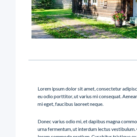
Lorem ipsum dolor sit amet, consectetur adipisci
eu odio porttitor, ut varius mi consequat. Aenean
mi eget, faucibus laoreet neque.
Donec varius odio mi, et dapibus magna commod
urna fermentum, ut interdum lectus vestibulum.
lorem commodo pretium. Curabitur tristique ex 