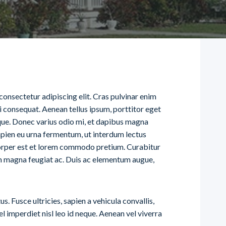
consectetur adipiscing elit. Cras pulvinar enim
mi consequat. Aenean tellus ipsum, porttitor eget
que. Donec varius odio mi, et dapibus magna
pien eu urna fermentum, ut interdum lectus
orper est et lorem commodo pretium. Curabitur
tum magna feugiat ac. Duis ac elementum augue,
 Fusce ultricies, sapien a vehicula convallis,
 vel imperdiet nisl leo id neque. Aenean vel viverra