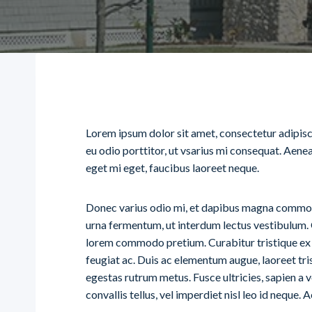
Lorem ipsum dolor sit amet, consectetur adipisci
eu odio porttitor, ut vsarius mi consequat. Aenea
eget mi eget, faucibus laoreet neque.
Donec varius odio mi, et dapibus magna commod
urna fermentum, ut interdum lectus vestibulum.
lorem commodo pretium. Curabitur tristique ex 
feugiat ac. Duis ac elementum augue, laoreet tri
egestas rutrum metus. Fusce ultricies, sapien a ve
convallis tellus, vel imperdiet nisl leo id neque. A