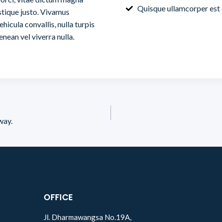
Quisque ullamcorper est
stique justo. Vivamus
hicula convallis, nulla turpis
enean vel viverra nulla.
way.
OFFICE
Jl. Dharmawangsa No.19A,