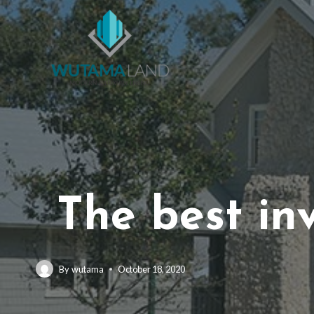
The best in
By
wutama
October 18, 2020