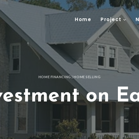
Home
Project
N
HOME FINANCING
|
HOME SELLING
vestment on Ear