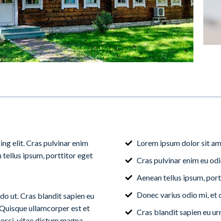
ng elit. Cras pulvinar enim
Lorem ipsum dolor sit ame
 tellus ipsum, porttitor eget
Cras pulvinar enim eu odi
Aenean tellus ipsum, port
Donec varius odio mi, e
o ut. Cras blandit sapien eu
 Quisque ullamcorper est et
Cras blandit sapien eu ur
orci, vitae dictum magna