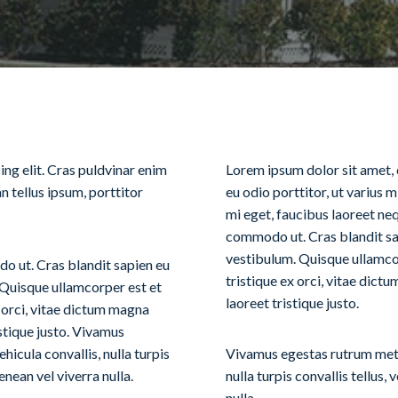
ng elit. Cras puldvinar enim
Lorem ipsum dolor sit amet, 
n tellus ipsum, porttitor
eu odio porttitor, ut varius 
mi eget, faucibus laoreet ne
commodo ut. Cras blandit sa
vestibulum. Quisque ullamc
o ut. Cras blandit sapien eu
tristique ex orci, vitae dic
 Quisque ullamcorper est et
laoreet tristique justo.
orci, vitae dictum magna
stique justo. Vivamus
hicula convallis, nulla turpis
Vivamus egestas rutrum metus.
enean vel viverra nulla.
nulla turpis convallis tellus,
nulla.